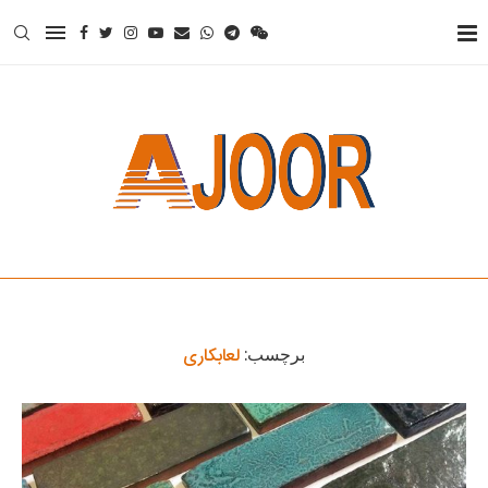
لعابکاری
برچسب: