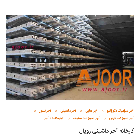
آجر سرامیک دکوراتیو
آجر لعابی
آجر ماشینی
آجر نسوز
آجر نسوز کف فرش
آجر نسوز نما رستیک
تولیدکننده آجر
کارخانه آجر ماشینی رویال