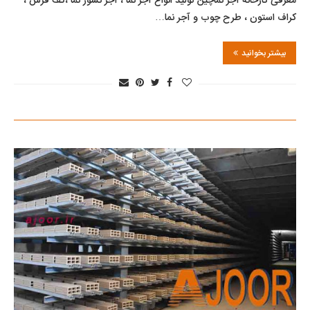
معرفی کارخانه آجر نماچین تولید انواع آجر نما ، آجر نسوز نما ،کف فرش ،
کراف استون ، طرح چوب و آجر نما…
بیشتر بخوانید