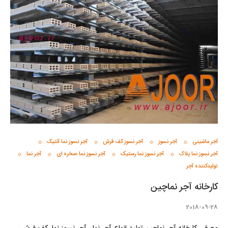
آجر ماشینی
آجر نسوز
آجر نسوز کف فرش
آجر نسوز نما آنتیک
آجر نسوز نما پلاک
آجر نسوز نما رستیک
آجر نسوز نما صخره ای
آجر نما
تولیدکننده آجر
کارخانه آجر نماچین
2018-09-28