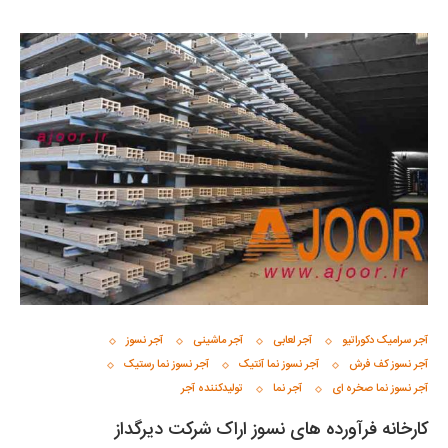
آجر سرامیک دکوراتیو
آجر لعابی
آجر ماشینی
آجر نسوز
آجر نسوز کف فرش
آجر نسوز نما آنتیک
آجر نسوز نما رستیک
آجر نسوز نما صخره ای
آجر نما
تولیدکننده آجر
کارخانه فرآورده های نسوز اراک شرکت دیرگداز